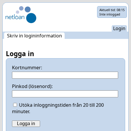
Hoppa
Aktuell tid:
08:15
Inte inloggad
över
navigering
Login
Skriv in logininformation
Logga in
Kortnummer:
Pinkod (lösenord):
Utöka inloggningstiden från 20 till 200
minuter.